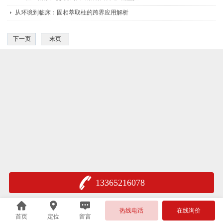
从环境到临床：固相萃取柱的跨界应用解析
下一页
末页
13365216078
热线电话
在线询价
首页
定位
留言